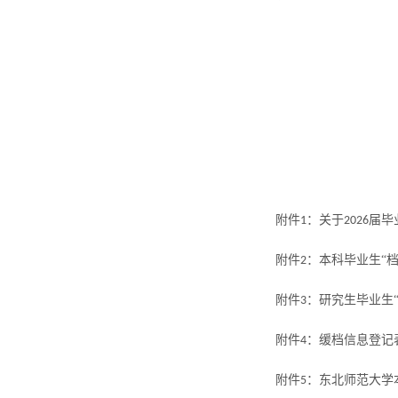
附件
：关于
届毕
1
2026
附件
：本科毕业生“档
2
附件
：研究生毕业生“
3
附件
：缓档信息登记
4
附件
：东北师范大学
5