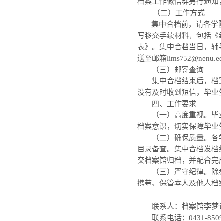
档案工作微信群另行通知
（二）工作方式
集中合档前，请各学
写移交手续材料，包括《
表》。集中合档当日，辅
送至邮箱lims752@nen
（三）邮寄查询
集中合档结束后，档
没有及时收到短信，毕业
四、工作要求
（一）高度重视。毕
档案意识，切实保障毕业
（二）确保质量。各
目录备查。集中合档发档
交档案馆归档，并配合完
（三）严守纪律。除
携带、保管本人及他人档
联系人：档案馆李梦
联系电话：0431-8509