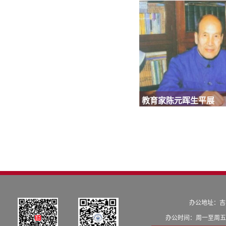
教育家陈元晖生平展
办公地址：吉
办公时间：周一至周五8: