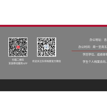
办公地址：吉
办公时间：周一至周五8:
学历学位、成绩单等学籍
扫描二维码
欢迎关注东师档案官方微信
学生个人档案去向、发档
安装移动服务APP