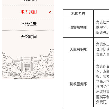
联系我们
机构名称
负责档
本馆位置
数字化
收集指导部
编研等
开馆时间
负责教
理审核
人事档案部
负责人
负责综
询、查
案、实
学籍及
技术服务部
托的学
出境所
题档案
负责门