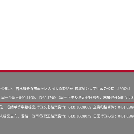
办公地址：吉林省长春市南关区人民大街5268号 东北师范大学行政办公楼（130024）
周一至周五8:00-11:30，13:30-17:00 （周三下午及法定假日除外，寒暑假开馆时间
、成绩单等学籍档案/行政文书档案咨询：0431-85099339 立卷归档咨询：0431-85098
档案去向、发档、政审/教职工档案咨询：0431-85099149 日常行政办公：0431-85095