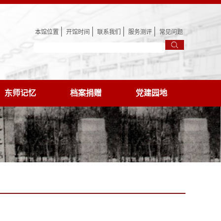
│
│
│
│
本馆位置
开馆时间
联系我们
服务测评
常见问题
东师记忆
档案捐赠
党建园地