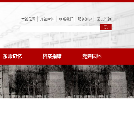
│
│
│
│
本馆位置
开馆时间
联系我们
服务测评
常见问题
东师记忆
档案捐赠
党建园地