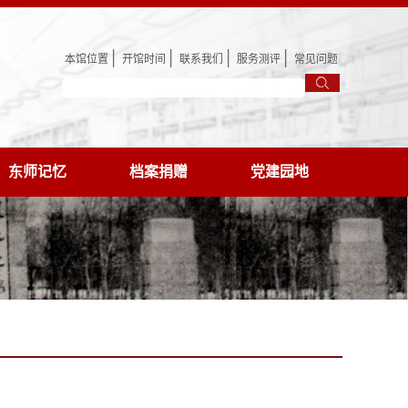
│
│
│
│
本馆位置
开馆时间
联系我们
服务测评
常见问题
东师记忆
档案捐赠
党建园地