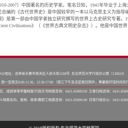
10-2007）
中国著名的历史学家。笔名日知，1941年毕业于上海大
民合编的《古代世界史》是中国较早的一本以马克思主义为指导编
纲》是第一部由中国学者独立研究撰写的世界上古史研究专著。1
 of Ancient Civilizations》（《世界古典文明史杂志》
办公地址：吉林省长春市南关区人民大街5268号 东北师范大学行政办公楼（130024）
周一至周五8:00-11:30，13:30-17:00 （周三下午及法定假日除外，寒暑假开馆时间
、成绩单等学籍档案/行政文书档案咨询：0431-85099339 立卷归档咨询：0431-85098
档案去向、发档、政审/教职工档案咨询：0431-85099149 日常行政办公：0431-85095
© 2018版权所有:东北师范大学档案馆