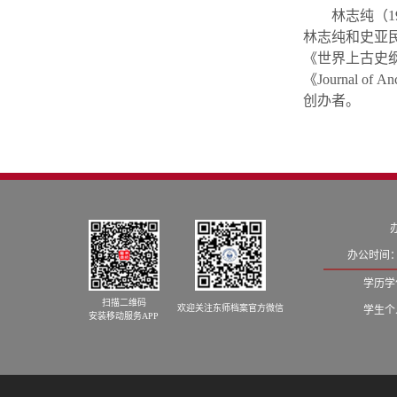
林志纯（19
林志纯和史亚
《世界上古史
《Journal
创办者。
办公时间：
学历学位
扫描二维码
欢迎关注东师档案官方微信
学生个人
安装移动服务APP