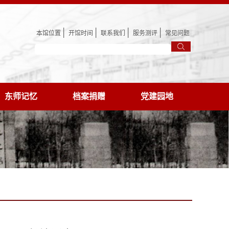
│
│
│
│
本馆位置
开馆时间
联系我们
服务测评
常见问题
东师记忆
档案捐赠
党建园地