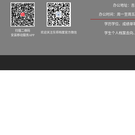
办公地址：吉
办公时间：周一至周五8:
学历学位、成绩单等学籍
扫描二维码
欢迎关注东师档案官方微信
学生个人档案去向、发档
安装移动服务APP